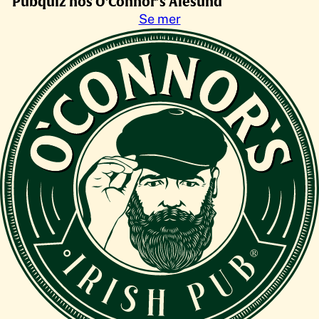
Pubquiz hos O’Connor’s Ålesund
Se mer