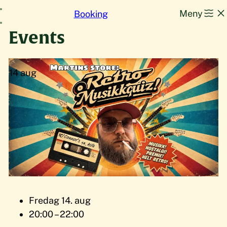
Hopp
Meny
Booking
til
Events
innhold
14
aug
Fredag 14. aug
20:00 – 22:00