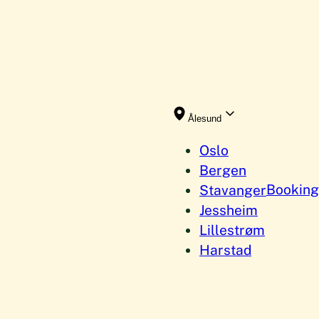
Ålesund
Oslo
Bergen
Booking
Stavanger
Jessheim
Lillestrøm
Harstad