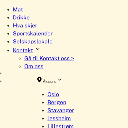
Hopp
Mat
til
Drikke
innhold
Hva skjer
Sportskalender
Selskapslokale
Kontakt
Gå til Kontakt oss >
Om oss
Ålesund
Oslo
Bergen
Stavanger
Jessheim
Lillestrøm