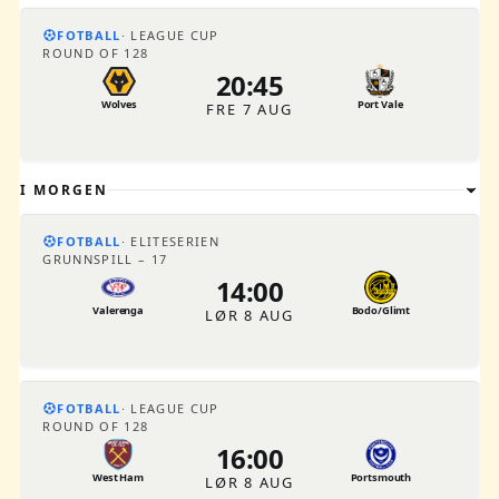
FOTBALL
LEAGUE CUP
ROUND OF 128
20:45
Wolves
Port Vale
FRE 7 AUG
I MORGEN
FOTBALL
ELITESERIEN
GRUNNSPILL – 17
14:00
Valerenga
Bodo/Glimt
LØR 8 AUG
FOTBALL
LEAGUE CUP
ROUND OF 128
16:00
West Ham
Portsmouth
LØR 8 AUG