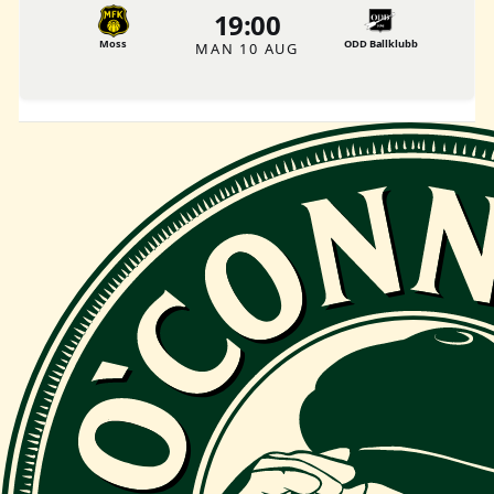
19:00
Moss
ODD Ballklubb
MAN 10 AUG