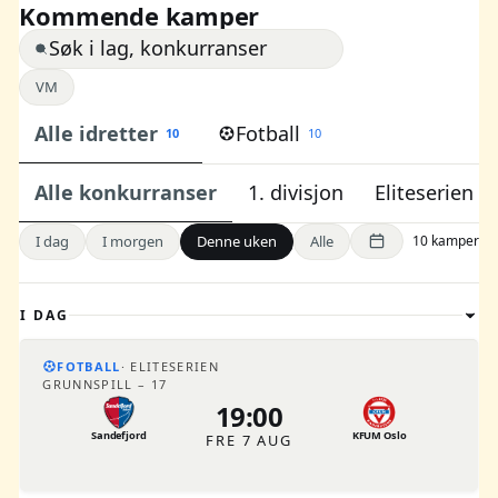
Kommende kamper
VM
Alle idretter
Fotball
10
10
lle konkurranser
1. divisjon
Eliteserien
Leag
I dag
I morgen
Denne uken
Alle
10 kamper
I DAG
FOTBALL
ELITESERIEN
GRUNNSPILL – 17
19:00
Sandefjord
KFUM Oslo
FRE 7 AUG