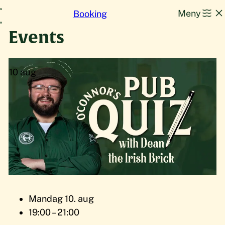
Hopp
Meny
Booking
til
Events
innhold
10
aug
Mandag 10. aug
19:00 – 21:00