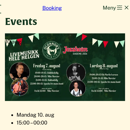
Hopp
Meny
Booking
til
Events
innhold
10
aug
Mandag 10. aug
15:00 – 00:00