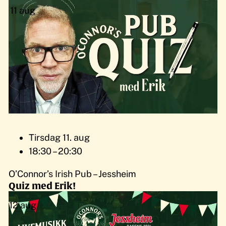
11
aug
Tirsdag 11. aug
18:30 – 20:30
O’Connor’s Irish Pub – Jessheim
Quiz med Erik!
12
aug