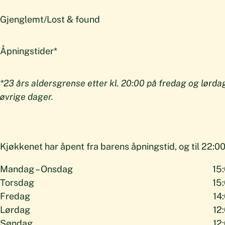
Gjenglemt/Lost & found
Åpningstider*
*23 års aldersgrense etter kl. 20:00 på fredag og lørdag
øvrige dager.
Kjøkkenet har åpent fra barens åpningstid, og til 22:00
Mandag – Onsdag
15:
Torsdag
15:
Fredag
14
Lørdag
12
Søndag
12