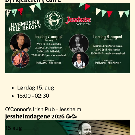
15
aug
Lørdag 15. aug
15:00 – 02:30
O’Connor’s Irish Pub – Jessheim
Jessheimdagene 2026 🥳🥳
15
aug