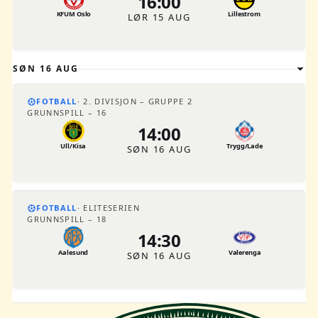
16:00
KFUM Oslo
Lillestrom
LØR 15 AUG
SØN 16 AUG
FOTBALL
2. DIVISJON – GRUPPE 2
GRUNNSPILL – 16
14:00
Ull/Kisa
Trygg/Lade
SØN 16 AUG
FOTBALL
ELITESERIEN
GRUNNSPILL – 18
14:30
Aalesund
Valerenga
SØN 16 AUG