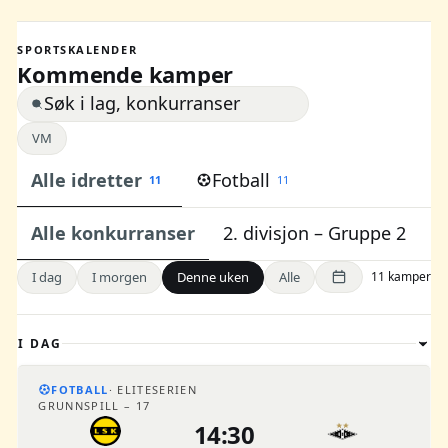
SPORTSKALENDER
Kommende kamper
VM
Alle idretter
Fotball
11
11
Alle konkurranser
2. divisjon – Gruppe 2
E
I dag
I morgen
Denne uken
Alle
11 kamper
I DAG
FOTBALL
ELITESERIEN
GRUNNSPILL – 17
14:30