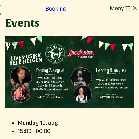
Hopp
Meny
Booking
til
Events
innhold
10
aug
Mandag 10. aug
15:00 – 00:00