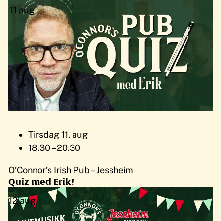
11
aug
Tirsdag 11. aug
18:30 – 20:30
O’Connor’s Irish Pub – Jessheim
Quiz med Erik!
12
aug