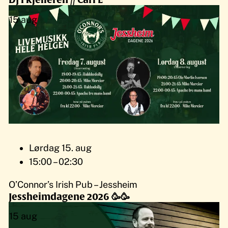
15
aug
Lørdag 15. aug
15:00 – 02:30
O’Connor’s Irish Pub – Jessheim
Jessheimdagene 2026 🥳🥳
15
aug