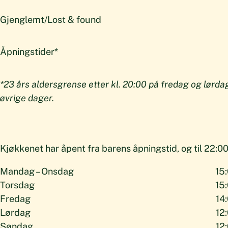
Gjenglemt/Lost & found
Åpningstider*
*23 års aldersgrense etter kl. 20:00 på fredag og lørdag
øvrige dager.
Kjøkkenet har åpent fra barens åpningstid, og til 22:00
Mandag – Onsdag
15:
Torsdag
15:
Fredag
14
Lørdag
12
Søndag
12