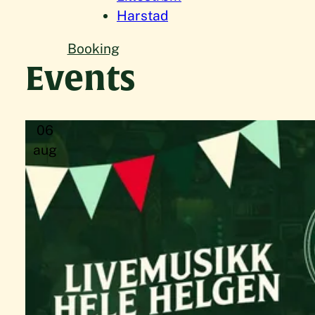
Harstad
Booking
Events
06
aug