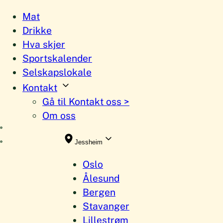
Hopp
Mat
til
Drikke
innhold
Hva skjer
Sportskalender
Selskapslokale
Kontakt
Gå til Kontakt oss >
Om oss
Jessheim
Oslo
Ålesund
Bergen
Stavanger
Lillestrøm