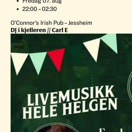
Fredag 07. aug
22:00 – 02:30
O’Connor’s Irish Pub – Jessheim
DJ i kjelleren // Carl E
08
aug